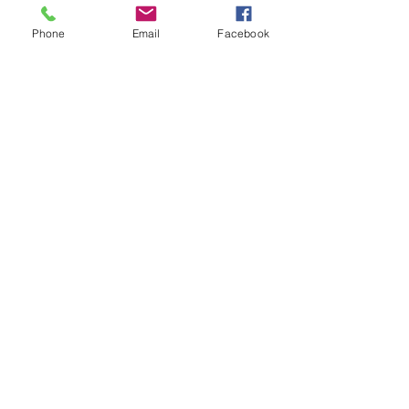
Phone
Email
Facebook
Gut zurecht gemacht fürs
Ausgehen ist eine Frau erst
dann, wenn Ihr Begleiter
lieber mit Ihr zu Hause
bliebe!
Impressum