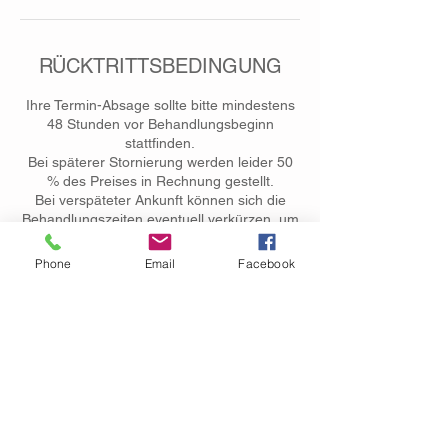
RÜCKTRITTSBEDINGUNG
Ihre Termin-Absage sollte bitte mindestens
48 Stunden vor Behandlungsbeginn
stattfinden.
Bei späterer Stornierung werden leider 50
% des Preises in Rechnung gestellt.
Bei verspäteter Ankunft können sich die
Behandlungszeiten eventuell verkürzen, um
den planmäßigen Beginn der darauf
folgenden Behandlungen zu gewährleisten.
Phone
Email
Facebook
Ich bitte um Ihr Verständnis.
Kontaktangaben
Kienberger Straße 9, Obing, Deutschland
+ 01747474644
info@aufbrezlerei.de