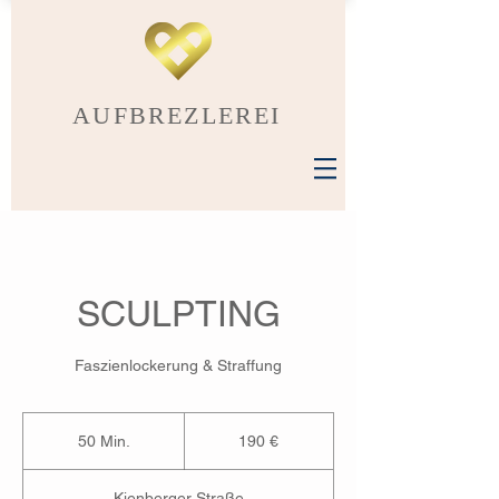
AUFBREZLEREI
SCULPTING
Faszienlockerung & Straffung
190
Euro
50 Min.
5
190 €
0
M
Kienberger Straße