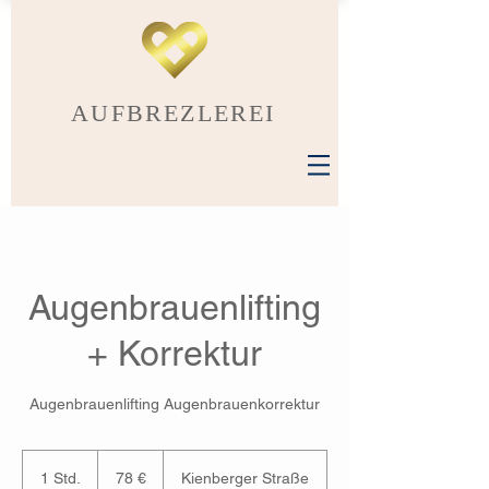
AUFBREZLEREI
Augenbrauenlifting
+ Korrektur
Augenbrauenlifting Augenbrauenkorrektur
78
Euro
1 Std.
1
78 €
Kienberger Straße