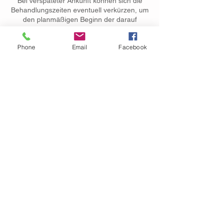
Bei verspäteter Ankunft können sich die
Behandlungszeiten eventuell verkürzen, um
den planmäßigen Beginn der darauf
folgenden Behandlungen zu gewährleisten.
Ich bitte um Ihr Verständnis.
Phone
Email
Facebook
Kontaktangaben
Kienberger Straße 9, Obing, Deutschland
Impressum
© 2026 Pia Meier