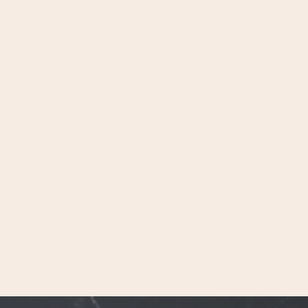
brezlerei
n zu verwöhnen und mit
, darf ich hier mit
d genießen Sie eine
k