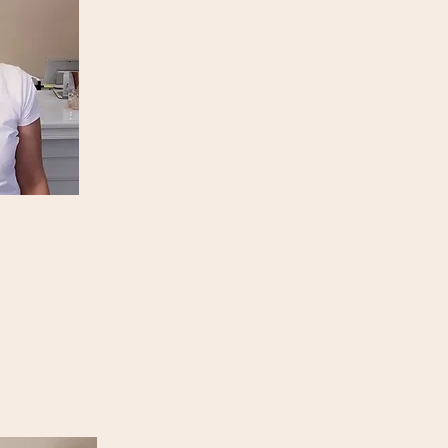
Begeisterung, Herz und Verstand.
Wir sind staatlich geprüfte Fach-
verwöhnen Sie mit wohltuenden 
speziell auf Ihre Bedürfnisse abge
Treten Sie gerne in unseren Wohlfü
die Schwere des Alltags und gönnen
GUTES!"
Herzlichst,
Pia Meier