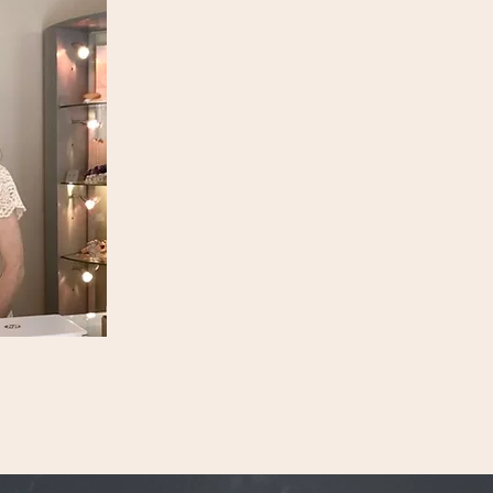
"Ich darf bereits seit 2022 in der Auf
verwöhnen und aufbrezeln.
Meine große Leidenschaft, Mensche
hochwertigen Produkten zu behandeln
Begeisterung umsetzen.
Kommen Sie gerne einmal vorbei un
wohltuende Behandlung.
Ich freu mich auf Sie ! :)"
Aline Plan