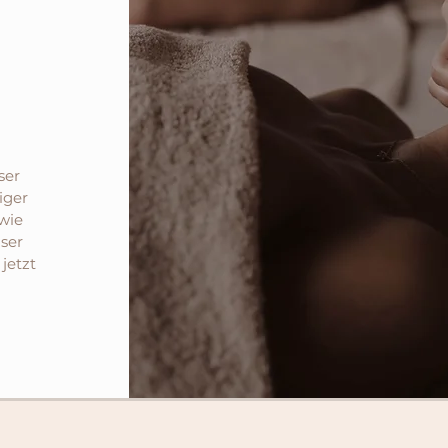
ser
iger
wie
nser
jetzt