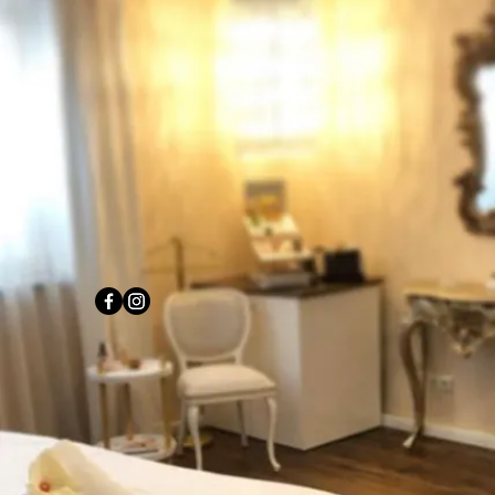
Noch Fragen ?
Termine kannst Du zu jeder Zeit
bequem online buchen.
JETZT BUCHEN
Solltest Du dennoch Fragen an uns haben, freuen wir uns
auf Deine Nachricht.