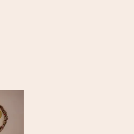
ind für DI
"Unser Ziel war und ist es, mit d
Behandlungen und hochwertiger, "
Ort zum Erholen und Aufbrezeln zu
Eines können wir mit Gewissheit s
Wir bieten Produkte aus Überzeu
Alles, was Sie bei uns finden, vertre