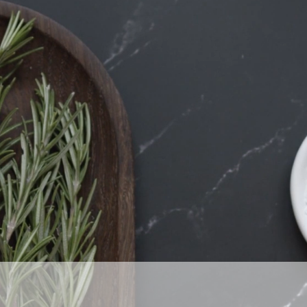
dungen
Wichtig: Gutschei
JETZT GUT
5-10 Minuten "Nachruhezeit" sind bei
unseren Anwendungszeiten inkludiert.
Bitte kommen Sie zu Ihren
Terminen
pünktlich.
Alle Behandlungs- und Produktpreise
beinhalten 19 % Mehrwertsteuer.